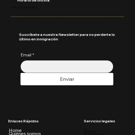
Horario de oficina:
Lunes - Viernes: 9:00 AM a 5:00 PM
Suscríbete a nuestra Newsletter para no perderte lo
último en inmigración
Email
*
Enviar
Enlaces Rápidos
Servicios legales
Home
Visa
Quiénes somos
Ajuste de Visa U
Ciudadania Estadounidense