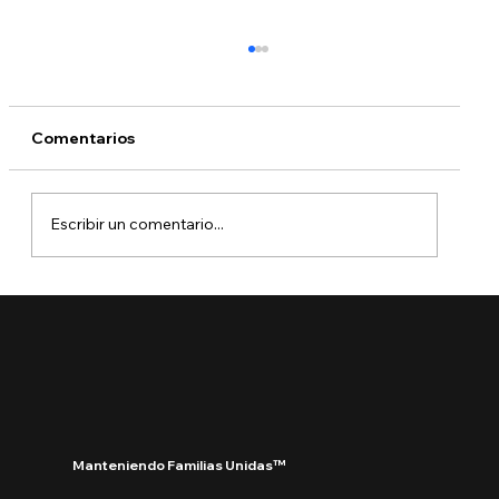
Comentarios
Escribir un comentario...
🚨 Ya está aquí el Boletín de Visas
Septiembre 2025
Manteniendo Familias Unidas™