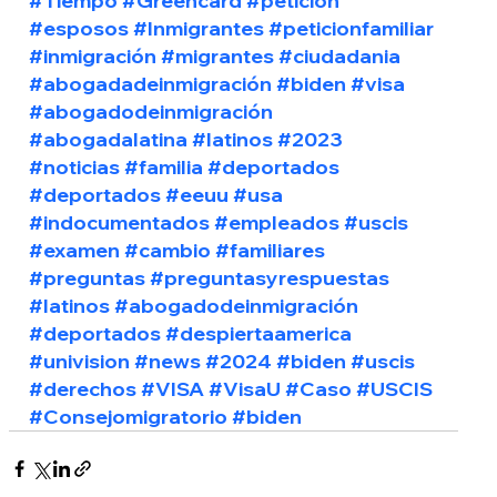
#Tiempo
#Greencard
#petición
#esposos
#Inmigrantes
#peticionfamiliar
#inmigración
#migrantes
#ciudadania
#abogadadeinmigración
#biden
#visa
#abogadodeinmigración
#abogadalatina
#latinos
#2023
#noticias
#familia
#deportados
#deportados
#eeuu
#usa
#indocumentados
#empleados
#uscis
#examen
#cambio
#familiares
#preguntas
#preguntasyrespuestas
#latinos
#abogadodeinmigración
#deportados
#despiertaamerica
#univision
#news
#2024
#biden
#uscis
#derechos
#VISA
#VisaU
#Caso
#USCIS
#Consejomigratorio
#biden