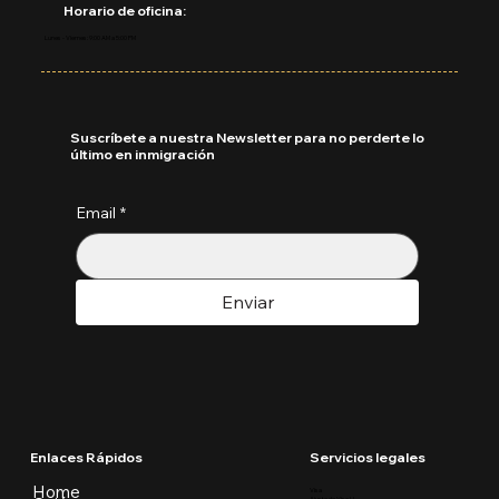
Horario de oficina:
Lunes - Viernes: 9:00 AM a 5:00 PM
Suscríbete a nuestra Newsletter para no perderte lo
último en inmigración
Email
*
Enviar
Enlaces Rápidos
Servicios legales
Home
Visa
Ajuste de Visa U