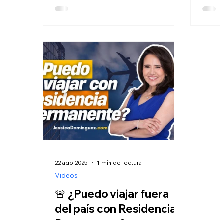
aclara los derechos que tienen los
en la
niños ante esta…
y F3
22 ago 2025
1 min de lectura
Videos
🚨 ¿Puedo viajar fuera
del país con Residencia