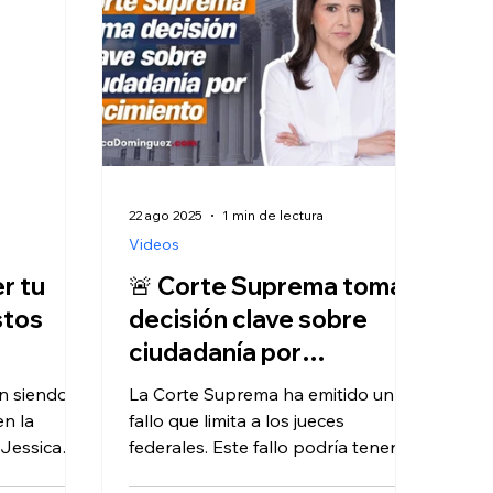
22 ago 2025
1 min de lectura
Videos
r tu
🚨 Corte Suprema toma
stos
decisión clave sobre
ciudadanía por
nivisio
nacimiento
n siendo
La Corte Suprema ha emitido un
n la
fallo que limita a los jueces
Jessica
federales. Este fallo podría tener un
l
impacto en futuras disputas sobre