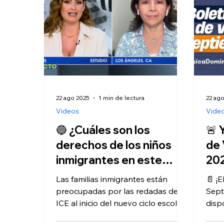
22 ago 2025
1 min de lectura
22 ag
Videos
Vide
🔵 ¿Cuáles son los
🚨 
derechos de los niños
de 
inmigrantes en este
20
regreso a clases?
Las familias inmigrantes están
📄 ¡E
preocupadas por las redadas de
Sept
ICE al inicio del nuevo ciclo escolar.
disp
En esta entrevista, la abogada
anal