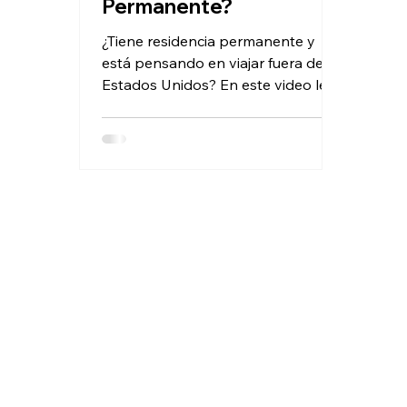
Permanente?
¿Tiene residencia permanente y
está pensando en viajar fuera de
Estados Unidos? En este video le
explico lo que debe tener en
cuenta antes de salir del país,
cuánto tiempo…