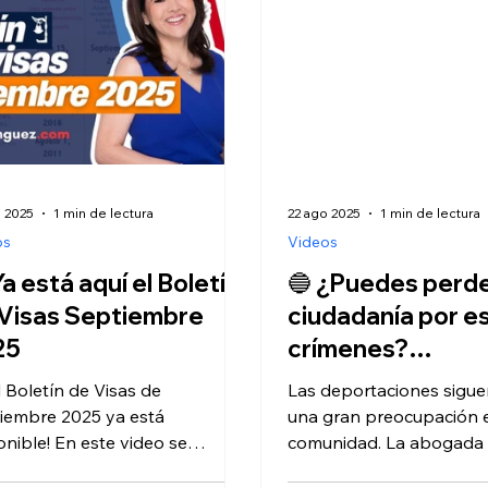
o 2025
1 min de lectura
22 ago 2025
1 min de lectura
os
Videos
Ya está aquí el Boletín
🔵 ¿Puedes perde
Visas Septiembre
ciudadanía por e
25
crímenes?
@PrimerImpactoU
l Boletín de Visas de
Las deportaciones sigue
n ​
iembre 2025 ya está
una gran preocupación e
onible! En este video se
comunidad. La abogada 
izan los avances más recientes
Domínguez explica que e