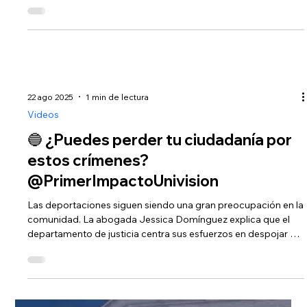
22 ago 2025
1 min de lectura
Videos
🚨 Ya está aquí el Boletín de Visas
Septiembre 2025
📄 ¡El Boletín de Visas de Septiembre 2025 ya está disponible!
En este video se analizan los avances más recientes en las
categorías familiares F1, F2B y F3, así como…
22 ago 2025
1 min de lectura
Videos
🔵 ¿Puedes perder tu ciudadanía por
estos crímenes?