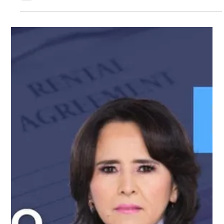
22 ago 2025
1 min de lectura
Videos
🔵 ¿Qué pasaría con el decreto de
Trump sobre la ciudadanía por
nacimiento?
En esta entrevista con Primer Impacto hablo sobre qué
podría pasar con el decreto propuesto por el expresidente