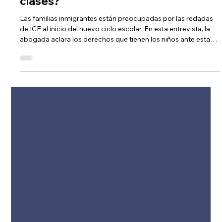
Videos
🔵 ¿Cuáles son los derechos de los
niños inmigrantes en este regreso a
clases?
Las familias inmigrantes están preocupadas por las redadas
de ICE al inicio del nuevo ciclo escolar. En esta entrevista, la
abogada aclara los derechos que tienen los niños ante esta…