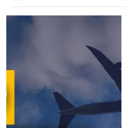
22 ago 2025
1 min de lectura
Videos
🚨 Corte Suprema toma decisión
clave sobre ciudadanía por
nacimiento
La Corte Suprema ha emitido un fallo que limita a los jueces
federales. Este fallo podría tener un impacto en futuras
disputas sobre la ciudadania por nacimiento. El tribunal no…