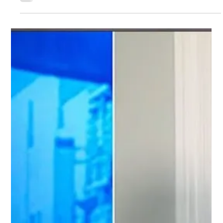
22 ago 2025
1 min de lectura
Videos
🚨 ¿Puedo viajar fuera del país con
Residencia Permanente?
¿Tiene residencia permanente y está pensando en viajar fuera
de Estados Unidos? En este video le explico lo que debe tener
en cuenta antes de salir del país, cuánto tiempo…