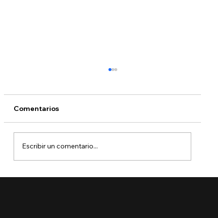
Comentarios
Escribir un comentario...
¿Puedo tomar un vuelo con una
solicitud pendiente? Lo que debe
saber antes de viajar