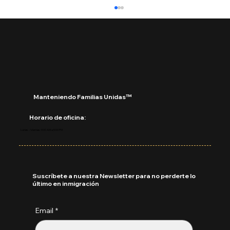
Manteniendo Familias Unidas™
Horario de oficina:
USCIS rechazará solicitudes
Lunes - Viernes: 9:00 AM a 5:00 PM
incompletas sin pedir más pruebas:
Suscríbete a nuestra Newsletter para no perderte lo
último en inmigración
Email
*