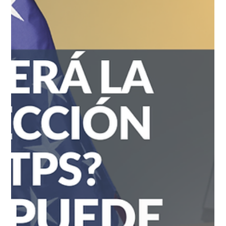
hace 3 días
5 min de lectura
Blog
USCIS rechazará solicitudes
incompletas sin pedir más pruebas:
¿Cómo proteger su trámite? El Servicio de Ciudadanía e
Inmigración de Estados Unidos (USCIS) anunció un cambio de
reglas que afecta a cualquier persona que esté por mandar un
paquete de solicitud o que tenga un trámite pendiente. A
partir del 5 de agosto, los oficiales de Inmigración
recuperaron la facultad de negar o rechazar un caso de