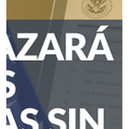
El Ejecutivo de Estados Unidos firmó dos órdenes ejecutivas
enfocadas en restringir el denominado "turismo de
maternidad" e imponer límites al reconocimiento de la
ciudadanía por nacimiento. Las medidas facultan a las
autoridades consulares a negar visados a quienes viajen con
el propósito de dar a luz bajo declaraciones falsas y ordenan
a las agencias federales no emitir documentos de ciudadanía
en casos específicos, como hijos de diplomáticos extranjeros
o mediante acuerdos