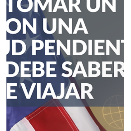
hace 4 días
6 min de lectura
Blog
¿Perderá la protección de su TPS?
¿Qué puede hacer?
¿Qué está pasando con el TPS? Con los anuncios del
gobierno, los pleitos en las cortes y las fechas de
reinscripción, a muchísima gente le entra la angustia de
pensar si podrían perder esta protección o qué pasaría si el
programa para su país llega a su fin. Para conocer más sobre
cómo funciona este amparo y quiénes califican, le invitamos a