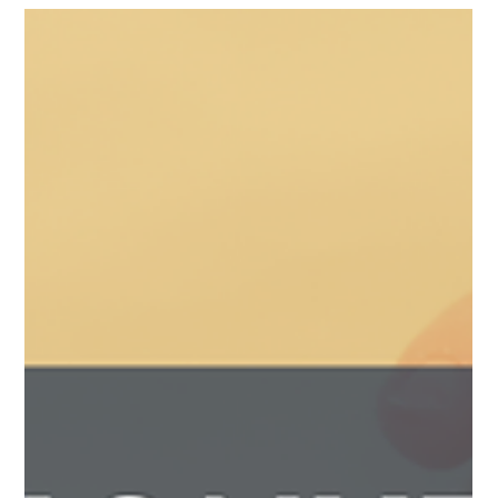
hace 2 días
4 min de lectura
Blog
¿Qué está pasando con DACA?
El Programa de Acción Diferida para los Llegados en la
Infancia (DACA) se mantiene bajo revisión judicial en los
tribunales federales mientras el Servicio de Ciudadanía e
Inmigración de Estados Unidos (USCIS) continúa procesando
solicitudes de renovación. Actualmente, las autoridades
federales reciben y aprueban peticiones de renovación para
los beneficiarios vigentes, pero se encuentran impedidas por
orden judicial para procesar o aprobar solicitudes por primera
vez. Para re