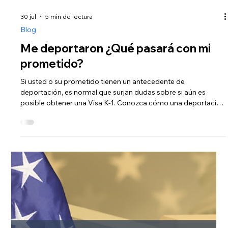
31 jul
6 min de lectura
Blog
¿Fianzas para inmigrantes detenidos?
Tribunal apela al derecho.
¿Es posible una pagar una fianza para inmigrantes detenidos
en EE.UU.? Si usted tiene a un familiar o ser querido bajo la
custodia del Servicio de Control de Inmigración y Aduanas
(ICE), es completamente normal sentir pánico e incertidumbre
sobre su futuro. En los últimos días, decisiones clave de
tribunales federales de apelaciones han traído noticias
fundamentales: los jueces han determinado que el gobierno
no puede negar de forma automática el derecho a una
audiencia de fi