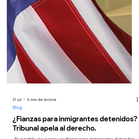
hace 6 días
6 min de lectura
Blog
EE.UU. impondrá fianzas de hasta
$20,000 para visas de turismo: ¿Qué
pasará con su solicitud?
Si usted o un familiar son nacionales de uno de los países
incluidos y están planeando solicitar una visa de turismo o
negocios para viajar a Estados Unidos, es normal que surjan
dudas y preocupación sobre esta nueva regla. Conozca
cómo la exigencia de una fianza de hasta $20,000 dólares
puede influir en su trámite, a quiénes aplica esta medida y qué
aspectos debe evaluar antes de iniciar el proceso. Para
comprender mejor cómo funciona normalmente este
proceso y por qué las a