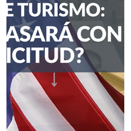
hace 5 días
6 min de lectura
Blog
¿Puedo tomar un vuelo con una
solicitud pendiente? Lo que debe
saber antes de viajar
Si usted se encuentra esperando la respuesta de un trámite
ante el Servicio de Ciudadanía e Inmigración (USCIS) como un
ajuste de estatus, un asilo, una petición familiar o un TPS y por
alguna razón familiar o de trabajo necesita tomar un avión, es
completamente normal que le surjan dudas y temor. Conozca
qué diferencia hay entre volar dentro del país y salir al
extranjero, qué documentos debe llevar en su bolso de mano