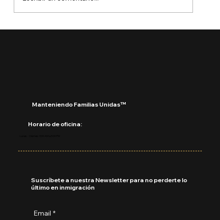
¿Puedo viajar si tengo permiso de
trabajo en Estados Unidos?
Manteniendo Familias Unidas™
Horario de oficina:
Lunes - Viernes: 9:00 AM a 5:00 PM
Suscríbete a nuestra Newsletter para no perderte lo
último en inmigración
Email
*