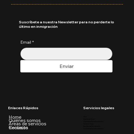
Suscríbete a nuestra Newsletter para no perderte lo
último en inmigración
Email
*
Enviar
Enlaces Rápidos
Servicios legales
Home
Visa
Quiénes somos
Ajuste de Visa U
Ciudadania Estadounidense
Áreas de servicios
Parole in Place
Recursos
Contacto
Residencia Permanente
Ciudadania Estadounidense