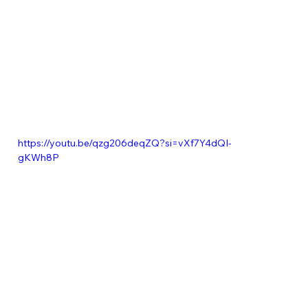
https://youtu.be/qzg206deqZQ?si=vXf7Y4dQI-
gKWh8P