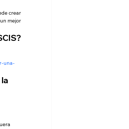
ede crear 
 un mejor 
USCIS?
r-una-
la 
uera 