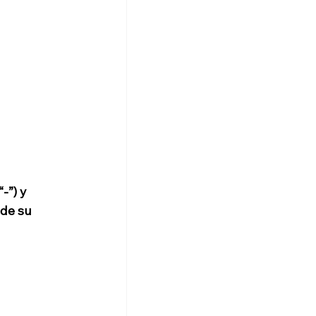
-”) y 
de su 