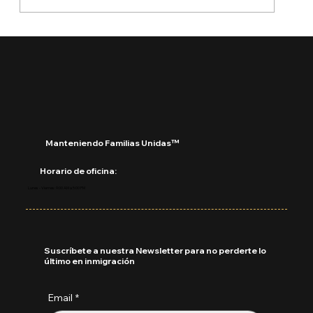
🚨 Ya está aquí el Boletín de Visas
Septiembre 2025
Manteniendo Familias Unidas™
Horario de oficina:
Lunes - Viernes: 9:00 AM a 5:00 PM
Suscríbete a nuestra Newsletter para no perderte lo
último en inmigración
Email
*