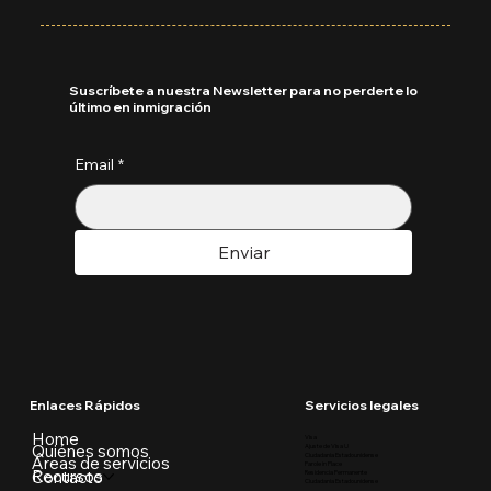
Suscríbete a nuestra Newsletter para no perderte lo
último en inmigración
Email
*
Enviar
Enlaces Rápidos
Servicios legales
Home
Visa
Quiénes somos
Ajuste de Visa U
Ciudadania Estadounidense
Áreas de servicios
Parole in Place
Recursos
Contacto
Residencia Permanente
Ciudadania Estadounidense