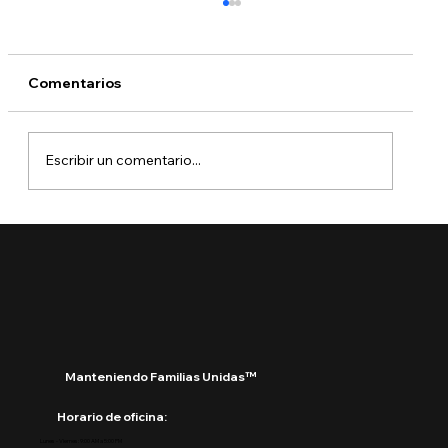
Comentarios
Escribir un comentario...
USCIS rechazará solicitudes
incompletas sin pedir más pruebas:
Manteniendo Familias Unidas™
Horario de oficina:
Lunes - Viernes: 9:00 AM a 5:00 PM