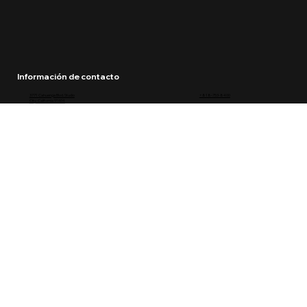
Información de contacto
3771 Cahuenga Blvd. Studio
+818-753-8400
City, California 91604