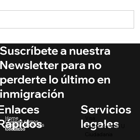
¿Qué está pasando con
¿Qué dice
DACA?
órdenes e
Suscríbete a nuestra
la ciudad
nacimient
Newsletter para no
perderte lo último en
inmigración
Servicios
Enlaces
Visa
Home
legales
Rápidos
Quiénes somos
Áreas de servicios
Ajuste de Visa U
Recursos
Contacto
Ciudadania