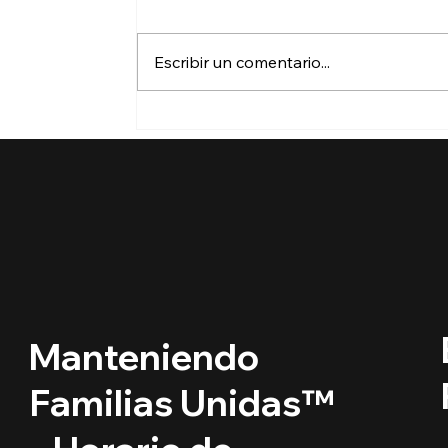
Escribir un comentario...
¿Puedo viajar si tengo
permiso de trabajo en
Estados Unidos?
Manteniendo
Familias Unidas™