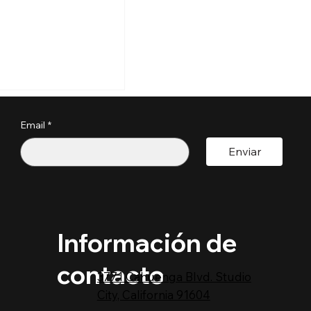
n las nuevas
jecutivas sobre
anía por
Email
*
o?
Enviar
Información de
contacto
3771 Cahuenga Blvd. Studio
City, California 91604