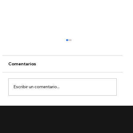
Comentarios
Escribir un comentario...
🚨 Ya está aquí el Boletín de Visas
Septiembre 2025