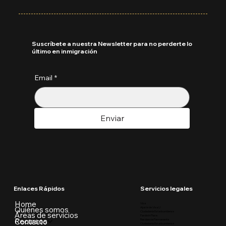
Suscríbete a nuestra Newsletter para no perderte lo
último en inmigración
Email
*
Enviar
Enlaces Rápidos
Servicios legales
Home
Visa
Quiénes somos
Ajuste de Visa U
Ciudadania Estadounidense
Áreas de servicios
Parole in Place
Recursos
Contacto
Residencia Permanente
Ciudadania Estadounidense