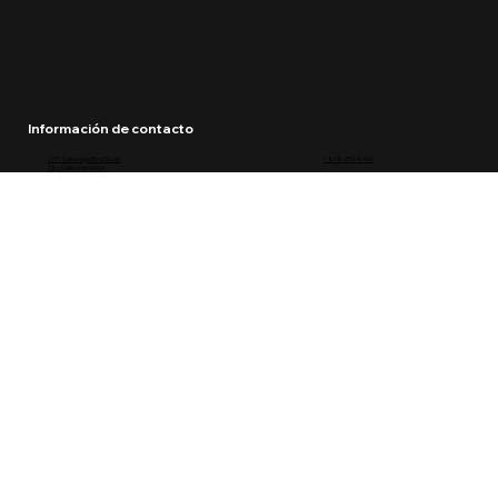
Información de contacto
3771 Cahuenga Blvd. Studio
+818-753-8400
City, California 91604