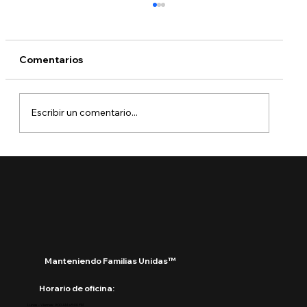
Comentarios
Escribir un comentario...
¿Qué está pasando con DACA?
Manteniendo Familias Unidas™
Horario de oficina:
Lunes - Viernes: 9:00 AM a 5:00 PM