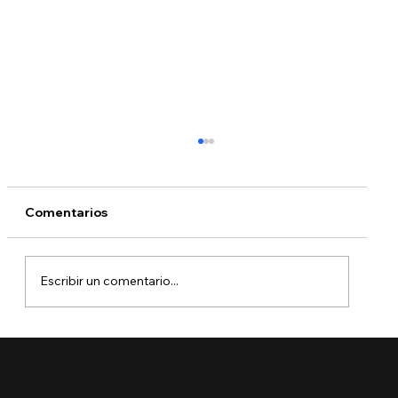
Comentarios
Escribir un comentario...
🔵 ¿Cuáles son los derechos de los
niños inmigrantes en este regreso a
clases?