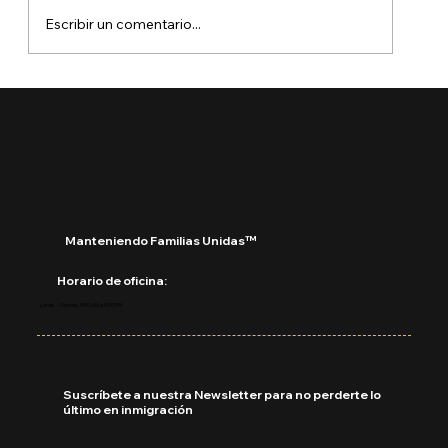
Escribir un comentario...
USCIS rechazará solicitudes
incompletas sin pedir más pruebas:
Manteniendo Familias Unidas™
Horario de oficina:
Lunes - Viernes: 9:00 AM a 5:00 PM
Suscríbete a nuestra Newsletter para no perderte lo
último en inmigración