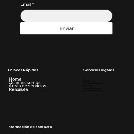
Email
*
Enviar
Enlaces Rápidos
Servicios legales
Home
Visa
Quiénes somos
Ajuste de Visa U
Ciudadania Estadounidense
Áreas de servicios
Parole in Place
Recursos
Contacto
Residencia Permanente
Ciudadania Estadounidense
Información de contacto