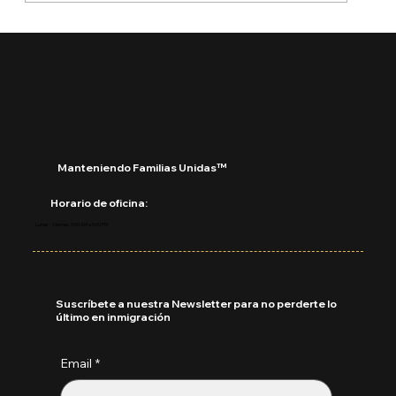
¿Qué está pasando con DACA?
Manteniendo Familias Unidas™
Horario de oficina:
Lunes - Viernes: 9:00 AM a 5:00 PM
Suscríbete a nuestra Newsletter para no perderte lo
último en inmigración
Email
*