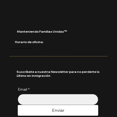
Septiembre 2025
Manteniendo Familias Unidas™
Horario de oficina:
Lunes - Viernes: 9:00 AM a 5:00 PM
Suscríbete a nuestra Newsletter para no perderte lo
último en inmigración
Email
*
Enviar