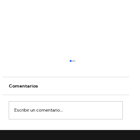
Comentarios
Escribir un comentario...
🚨 Ya está aquí el Boletín de Visas