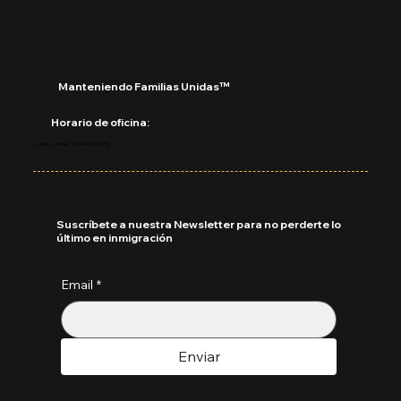
clases?
Manteniendo Familias Unidas™
Horario de oficina:
Lunes - Viernes: 9:00 AM a 5:00 PM
Suscríbete a nuestra Newsletter para no perderte lo
último en inmigración
Email
*
Enviar