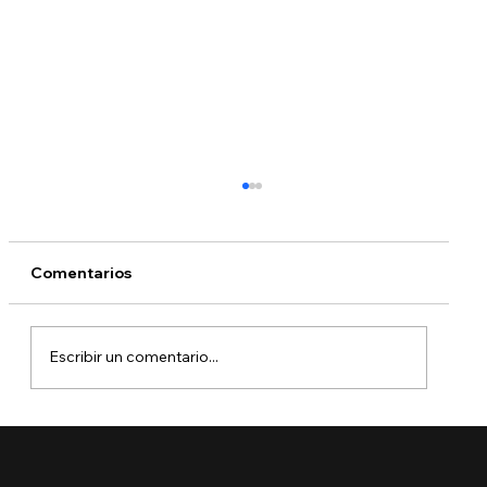
Comentarios
Escribir un comentario...
🔵 ¿Cuáles son los derechos de los
niños inmigrantes en este regreso a