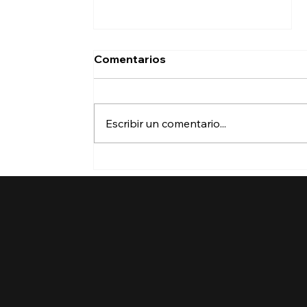
Comentarios
Escribir un comentario...
¿Perderá la protección de
su TPS? ¿Qué puede
hacer?