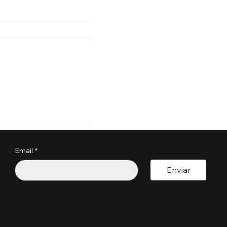
pondrá fianzas de
,000 para visas
sará
Email
*
licitud?
Enviar