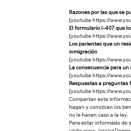
Razones por las que se pu
[youtube https://www.
El formulario I-407 que lo
[youtube https://www.y
Los parientes que un resi
inmigración
[youtube https://www.
La consecuencia para un h
[youtube https://www.
Respuestas a preguntas f
[youtube https://www.
Compartan esta informació
hagan y conozcan los benef
no le hacen caso a la ley.

Para estar informado de 
visite www.JessicaDomin