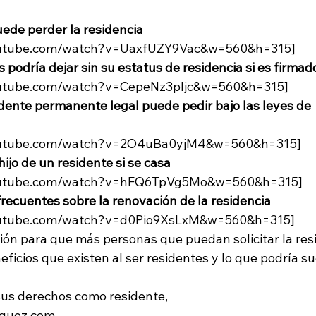
ede perder la residencia
youtube.com/watch?v=UaxfUZY9Vac&w=560&h=315]
s podría dejar sin su estatus de residencia si es firmad
outube.com/watch?v=CepeNz3pljc&w=560&h=315]
dente permanente legal puede pedir bajo las leyes de 
youtube.com/watch?v=2O4uBa0yjM4&w=560&h=315]
ijo de un residente si se casa
youtube.com/watch?v=hFQ6TpVg5Mo&w=560&h=315]
recuentes sobre la renovación de la residencia
youtube.com/watch?v=d0Pio9XsLxM&w=560&h=315]
n para que más personas que puedan solicitar la resi
icios que existen al ser residentes y lo que podría su
sus derechos como residente, 
guez.com.