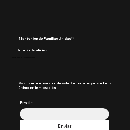
solicitud pendiente? Lo que debe
saber antes de viajar
Manteniendo Familias Unidas™
Horario de oficina:
Lunes - Viernes: 9:00 AM a 5:00 PM
Suscríbete a nuestra Newsletter para no perderte lo
último en inmigración
Email
*
Enviar