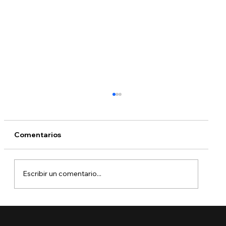
Comentarios
Escribir un comentario...
¿Qué está pasando con DACA?