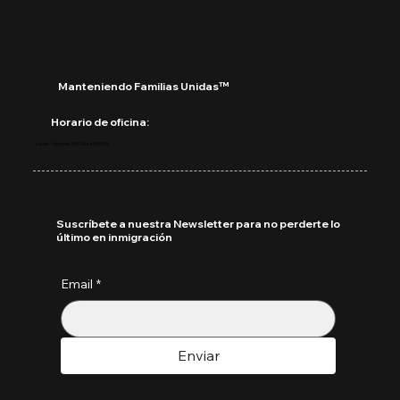
Manteniendo Familias Unidas™
Horario de oficina:
Lunes - Viernes: 9:00 AM a 5:00 PM
Suscríbete a nuestra Newsletter para no perderte lo
último en inmigración
Email
*
Enviar