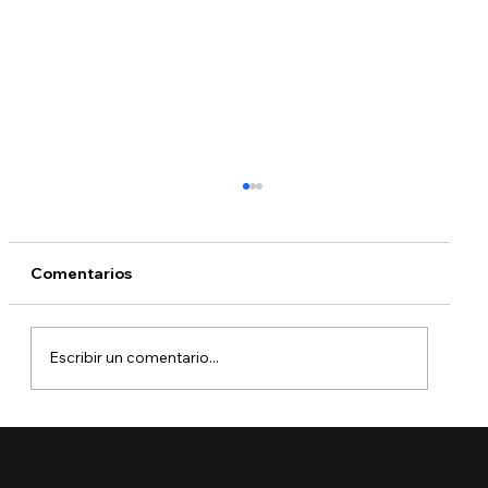
Comentarios
Escribir un comentario...
🚨 Ya está aquí el Boletín de Visas
Septiembre 2025