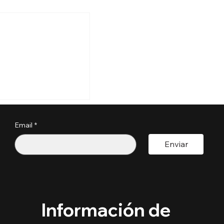
s perder tu
a por estos
?
Email
*
pactoUnivision ​
Enviar
Información de