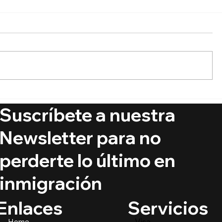
🚨 Ya está aquí el Boletín
🔵 ¿Puede
de Visas Septiembre 2025
ciudadaní
Suscríbete a nuestra
crímenes
@PrimerIm
Newsletter para no
perderte lo último en
inmigración
Servicios
Enlaces
Visa
Home