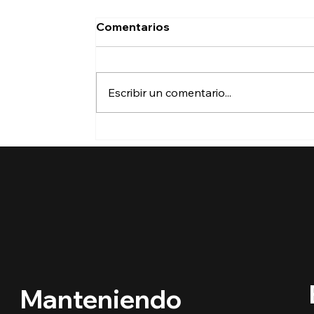
Comentarios
Escribir un comentario...
🔵 ¿Cuáles son los
derechos de los niños
inmigrantes en este
regreso a clases?
Manteniendo