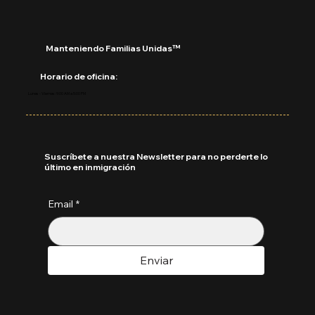
Manteniendo Familias Unidas™
Horario de oficina:
Lunes - Viernes: 9:00 AM a 5:00 PM
Suscríbete a nuestra Newsletter para no perderte lo
último en inmigración
Email
*
Enviar