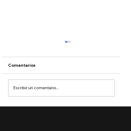
Comentarios
Escribir un comentario...
¿Qué dicen las nuevas órdenes
ejecutivas sobre la ciudadanía por
nacimiento?