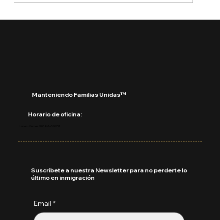
🚨 Ya está aquí el Boletín de Visas
Septiembre 2025
Manteniendo Familias Unidas™
Horario de oficina:
Lunes - Viernes: 9:00 AM a 5:00 PM
Suscríbete a nuestra Newsletter para no perderte lo
último en inmigración
Email
*