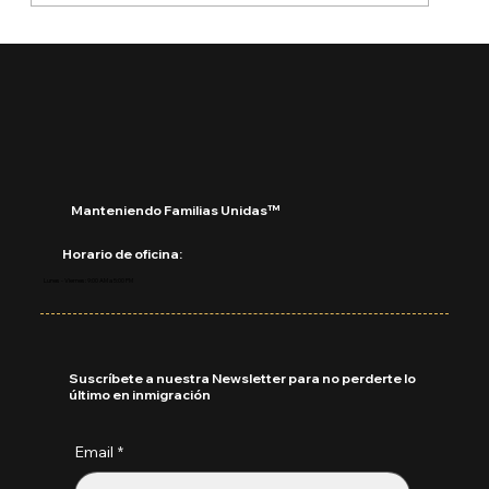
🔵 ¿Cuáles son los derechos de los
niños inmigrantes en este regreso a
clases?
Manteniendo Familias Unidas™
Horario de oficina:
Lunes - Viernes: 9:00 AM a 5:00 PM
Suscríbete a nuestra Newsletter para no perderte lo
último en inmigración
Email
*