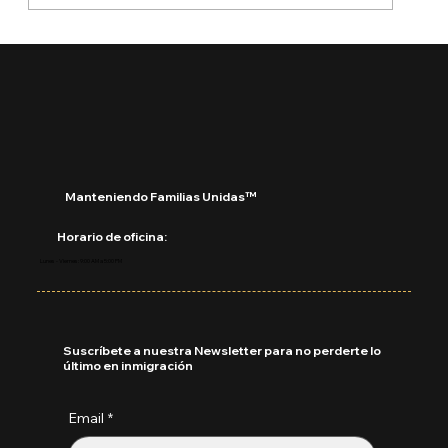
¿Qué está pasando con DACA?
Manteniendo Familias Unidas™
Horario de oficina:
Lunes - Viernes: 9:00 AM a 5:00 PM
Suscríbete a nuestra Newsletter para no perderte lo
último en inmigración
Email
*