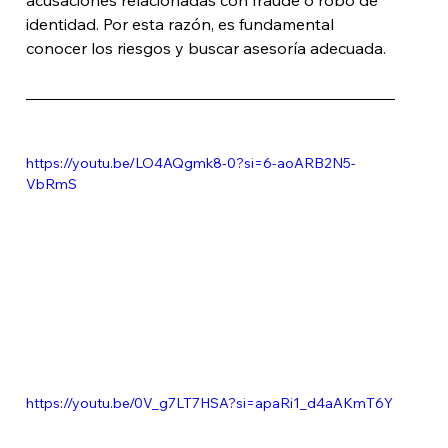
identidad. Por esta razón, es fundamental 
conocer los riesgos y buscar asesoría adecuada.
https://youtu.be/LO4AQgmk8-0?si=6-aoARB2N5-
VbRmS
https://youtu.be/0V_g7LT7HSA?si=apaRi1_d4aAKmT6Y