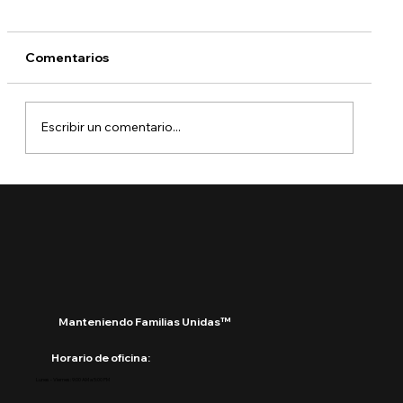
Comentarios
Escribir un comentario...
¿Qué está pasando con DACA?
Manteniendo Familias Unidas™
Horario de oficina:
Lunes - Viernes: 9:00 AM a 5:00 PM