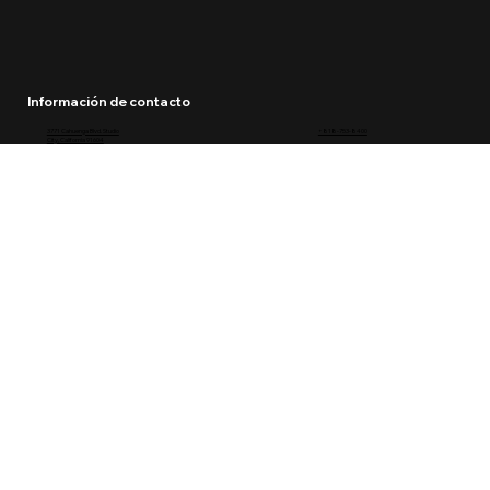
Información de contacto
3771 Cahuenga Blvd. Studio
+818-753-8400
City, California 91604