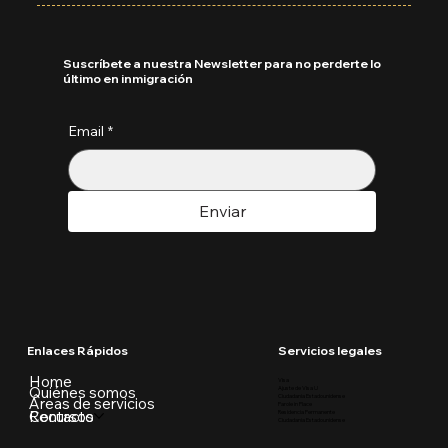
Suscríbete a nuestra Newsletter para no perderte lo
último en inmigración
Email
*
Enviar
Enlaces Rápidos
Servicios legales
Home
Visa
Quiénes somos
Ajuste de Visa U
Ciudadania Estadounidense
Áreas de servicios
Parole in Place
Recursos
Contacto
Residencia Permanente
Ciudadania Estadounidense