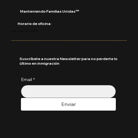
Manteniendo Familias Unidas™
Horario de oficina:
Lunes - Viernes: 9:00 AM a 5:00 PM
Suscríbete a nuestra Newsletter para no perderte lo
último en inmigración
Email
*
Enviar