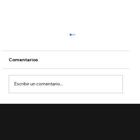
Comentarios
Escribir un comentario...
🚨 Ya está aquí el Boletín de Visas
Septiembre 2025