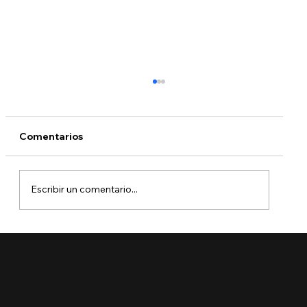
Comentarios
Escribir un comentario...
¿Qué dicen las nuevas órdenes
ejecutivas sobre la ciudadanía por
nacimiento?