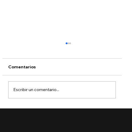
Comentarios
Escribir un comentario...
🚨 Ya está aquí el Boletín de Visas
Septiembre 2025