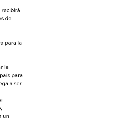
recibirá 
s de 
a para la 
 la 
 país para 
ega a ser 
i 
, 
n un 