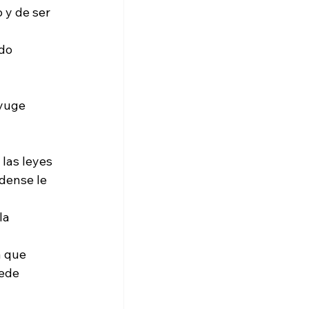
 y de ser 
do 
nyuge 
las leyes 
dense le 
la 
 que 
ede 