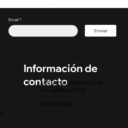
n las nuevas
jecutivas sobre
anía por
Email
*
o?
Enviar
Información de
contacto
3771 Cahuenga Blvd. Studio
City, California 91604
+818-753-8400
te