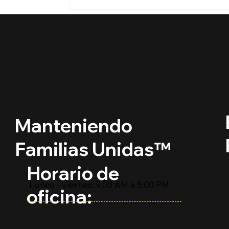
¿Puedo viajar si tengo
permiso de trabajo en
Estados Unidos?
Manteniendo
Familias Unidas™
Horario de
Lunes - Viernes: 9:00 AM a 5:00 PM
oficina: