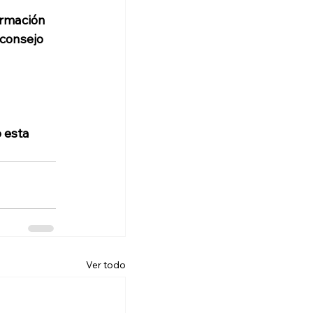
ormación 
 consejo 
 esta 
Ver todo