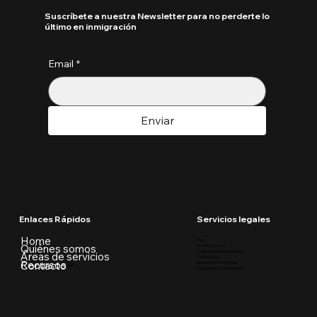
Suscríbete a nuestra Newsletter para no perderte lo
último en inmigración
Email
*
Enviar
Enlaces Rápidos
Servicios legales
Home
Visa
Quiénes somos
Ajuste de Visa U
Ciudadania Estadounidense
Áreas de servicios
Parole in Place
Recursos
Contacto
Residencia Permanente
Ciudadania Estadounidense