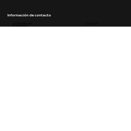
Información de contacto
3771 Cahuenga Blvd. Studio
+818-753-8400
City, California 91604