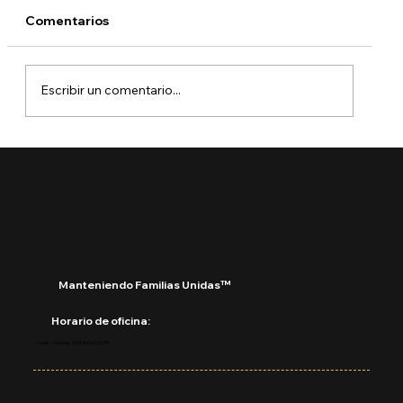
Comentarios
Escribir un comentario...
¿Qué está pasando con DACA?
Manteniendo Familias Unidas™
Horario de oficina:
Lunes - Viernes: 9:00 AM a 5:00 PM