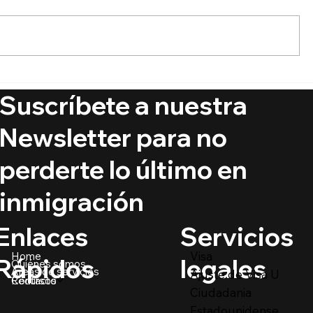
🚨 Ya está aquí el Boletín
🔵 ¿Puede
de Visas Septiembre 2025
ciudadaní
Suscríbete a nuestra
crímenes
@PrimerIm
Newsletter para no
perderte lo último en
inmigración
Servicios
Enlaces
Visa
Home
legales
Rápidos
Quiénes somos
Áreas de servicios
Ajuste de Visa U
Recursos
Contacto
Ciudadania
Estadounidense