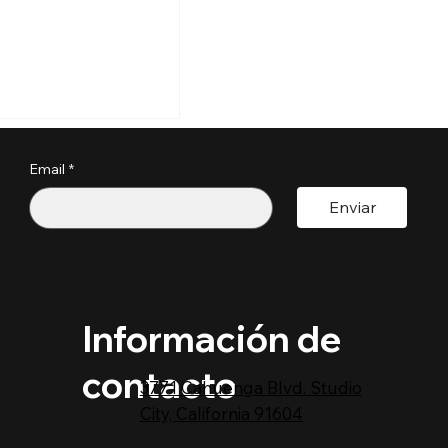
s perder tu
a por estos
?
Email
*
pactoUnivision ​
Enviar
Información de
contacto
3771 Cahuenga Blvd. Studio
City, California 91604