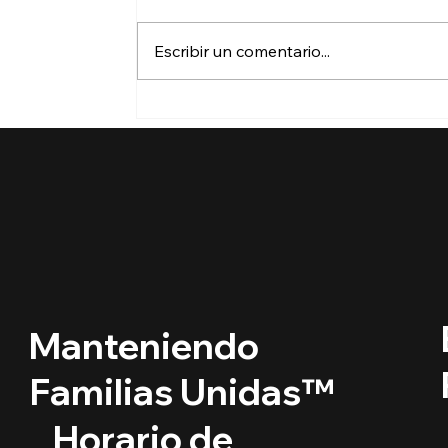
Escribir un comentario...
🔵 ¿Cuáles son los
derechos de los niños
inmigrantes en este
regreso a clases?
Manteniendo
Familias Unidas™
Horario de