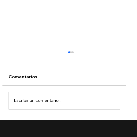
Comentarios
Escribir un comentario...
🚨 Ya está aquí el Boletín de Visas
Septiembre 2025