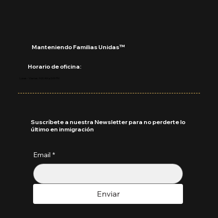
Manteniendo Familias Unidas™
Horario de oficina:
Lunes - Viernes: 9:00 AM a 5:00 PM
Suscríbete a nuestra Newsletter para no perderte lo
último en inmigración
Email
*
Enviar