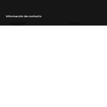
Información de contacto
3771 Cahuenga Blvd. Studio
+818-753-8400
City, California 91604