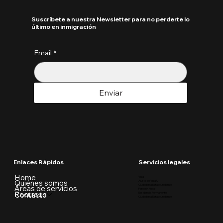
Suscríbete a nuestra Newsletter para no perderte lo
último en inmigración
Email
*
Enviar
Enlaces Rápidos
Servicios legales
Home
Visa
Quiénes somos
Ajuste de Visa U
Ciudadania Estadounidense
Áreas de servicios
Parole in Place
Recursos
Contacto
Residencia Permanente
Ciudadania Estadounidense