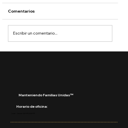
Comentarios
Escribir un comentario...
¿Qué está pasando con DACA?
Manteniendo Familias Unidas™
Horario de oficina:
Lunes - Viernes: 9:00 AM a 5:00 PM