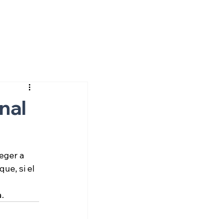
nal
eger a 
e, si el 
.