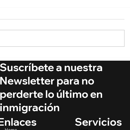
🔵 ¿Cuáles son los
🚨 Ya está
derechos de los niños
de Visas
Suscríbete a nuestra
inmigrantes en este
regreso a clases?
Newsletter para no
perderte lo último en
inmigración
Servicios
Enlaces
Visa
Home