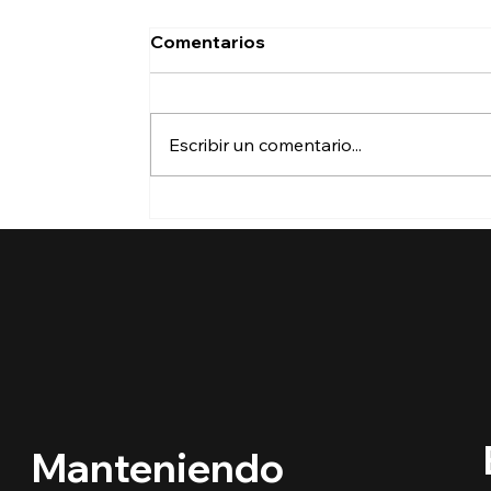
Comentarios
Escribir un comentario...
Trump pide a la Corte
Suprema avalar el fin de la
ciudadanía por nacimiento:
un caso que podría
redefinir la Constitución
Manteniendo