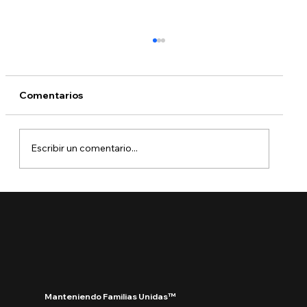
Comentarios
Escribir un comentario...
¿Puedo tomar un vuelo con una
solicitud pendiente? Lo que debe
saber antes de viajar
Manteniendo Familias Unidas™