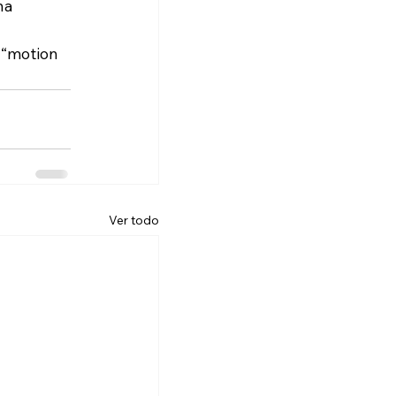
na 
 “motion 
Ver todo