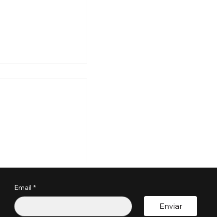
 aquí el Boletín
 Septiembre 2025
Email
*
Enviar