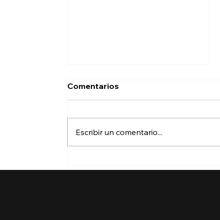
Comentarios
Escribir un comentario...
Trump pide a la Corte
Suprema avalar el fin de la
ciudadanía por nacimiento:
un caso que podría
redefinir la Constitución