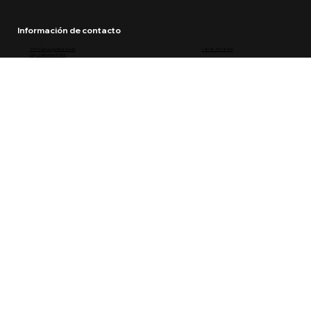
Información de contacto
3771 Cahuenga Blvd. Studio
+818-753-8400
City, California 91604