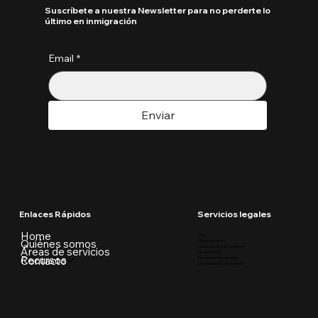
Suscríbete a nuestra Newsletter para no perderte lo
último en inmigración
Email
*
Enviar
Enlaces Rápidos
Servicios legales
Home
Visa
Quiénes somos
Ajuste de Visa U
Ciudadania Estadounidense
Áreas de servicios
Parole in Place
Recursos
Contacto
Residencia Permanente
Ciudadania Estadounidense