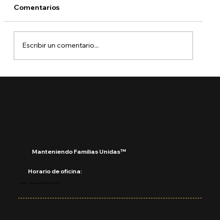
Comentarios
Escribir un comentario...
USCIS rechazará solicitudes
incompletas sin pedir más pruebas:
Manteniendo Familias Unidas™
Horario de oficina:
Lunes - Viernes: 9:00 AM a 5:00 PM