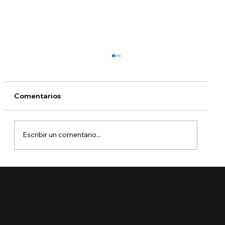
Comentarios
Escribir un comentario...
¿Qué está pasando con DACA?