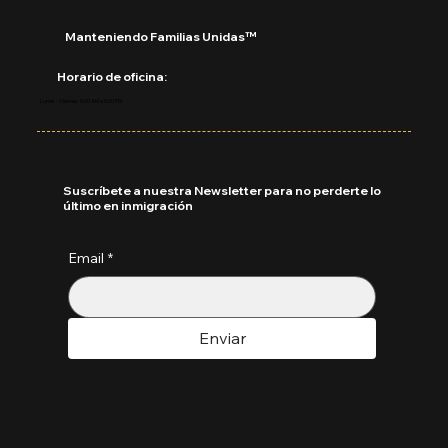
Manteniendo Familias Unidas™
Horario de oficina:
Lunes - Viernes: 9:00 AM a 5:00 PM
Suscríbete a nuestra Newsletter para no perderte lo
último en inmigración
Email
*
Enviar