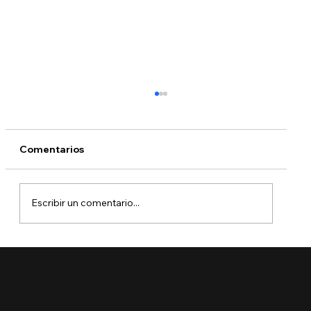
Comentarios
Escribir un comentario...
🚨 Ya está aquí el Boletín de Visas
Septiembre 2025