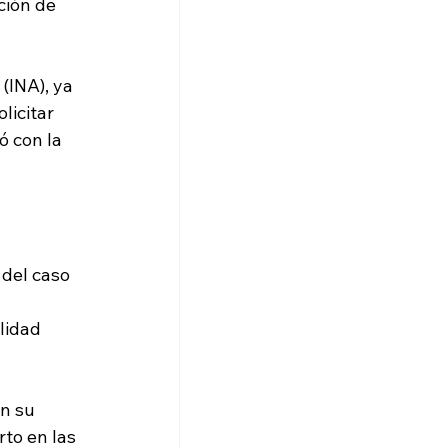
ción de 
(INA), ya 
icitar 
ó con la 
del caso 
lidad 
n su 
to en las 