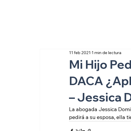
Sobre inmigraci
11 feb 2021
1 min de lectura
Mi Hijo Ped
DACA ¿Apli
– Jessica
La abogada Jessica Domin
pedirá a su esposa, ella t