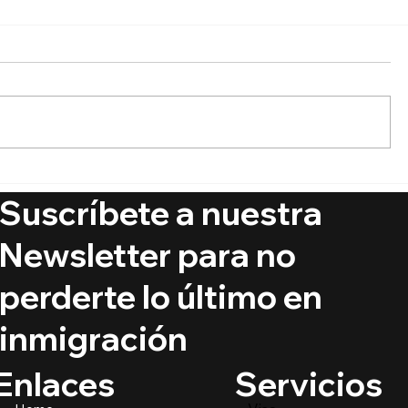
🚨 Ya está aquí el Boletín
🔵 ¿Puede
de Visas Septiembre 2025
ciudadaní
Suscríbete a nuestra
crímenes
@PrimerIm
Newsletter para no
perderte lo último en
inmigración
Servicios
Enlaces