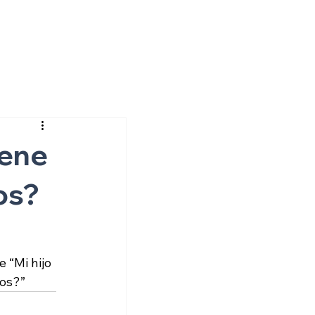
iene
os?
“Mi hijo 
ños?”