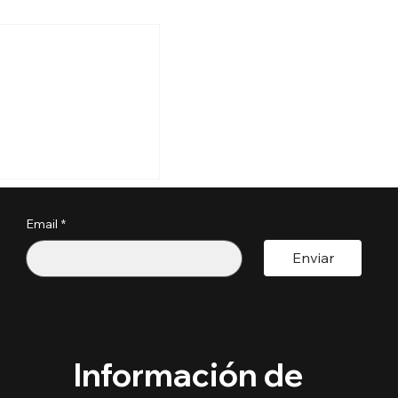
s perder tu
a por estos
?
Email
*
pactoUnivision ​
Enviar
Información de