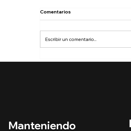
Comentarios
Escribir un comentario...
🔵 ¿Cuáles son los
derechos de los niños
inmigrantes en este
regreso a clases?
Manteniendo