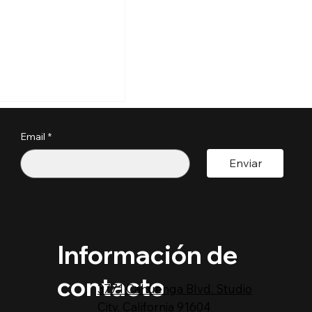
s perder tu
a por estos
?
Email
*
pactoUnivision ​
Enviar
Información de
contacto
3771 Cahuenga Blvd. Studio
City, California 91604