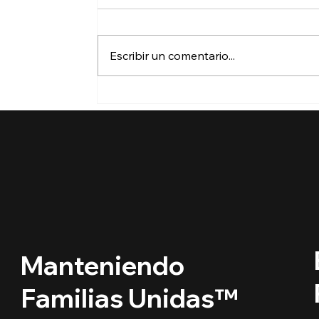
Escribir un comentario...
🔵 ¿Cuáles son los
derechos de los niños
inmigrantes en este
regreso a clases?
Manteniendo
Familias Unidas™