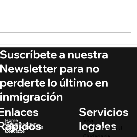
🚨 Ya está aquí el Boletín
🔵 ¿Puede
de Visas Septiembre 2025
ciudadaní
Suscríbete a nuestra
crímenes
@PrimerIm
Newsletter para no
perderte lo último en
inmigración
Servicios
Enlaces
Visa
Home
legales
Rápidos
Quiénes somos
Áreas de servicios
Ajuste de Visa U
Recursos
Contacto
Ciudadania