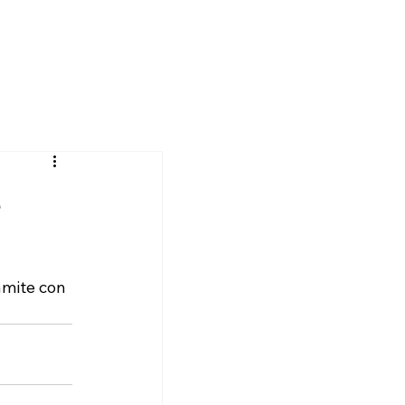
s
amite con 