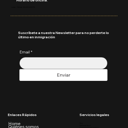
Horario de oficina:
Lunes - Viernes: 9:00 AM a 5:00 PM
Suscríbete a nuestra Newsletter para no perderte lo
último en inmigración
Email
*
Enviar
Enlaces Rápidos
Servicios legales
Home
Visa
Quiénes somos
Ajuste de Visa U
Ciudadania Estadounidense