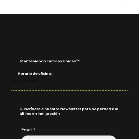
¿Qué está pasando con DACA?
Manteniendo Familias Unidas™
Horario de oficina:
Lunes - Viernes: 9:00 AM a 5:00 PM
Suscríbete a nuestra Newsletter para no perderte lo
último en inmigración
Email
*