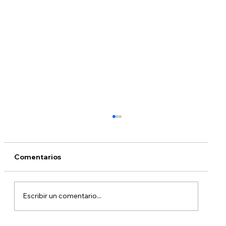
Comentarios
Escribir un comentario...
¿Qué está pasando con DACA?